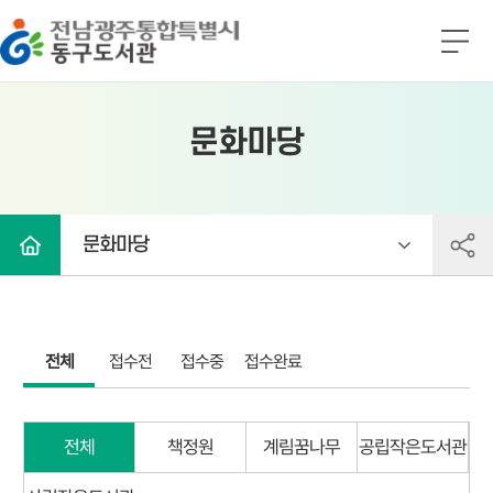
전남광주통합특별시 동구도서관
전
체
메
뉴
문화마당
문화마당
전체
접수전
접수중
접수완료
전체
책정원
계림꿈나무
공립작은도서관