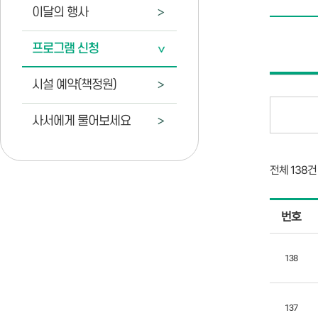
이달의 행사
프로그램 신청
시설 예약(책정원)
사서에게 물어보세요
전체 138건
강
번호
좌
프
로
138
그
램
137
리