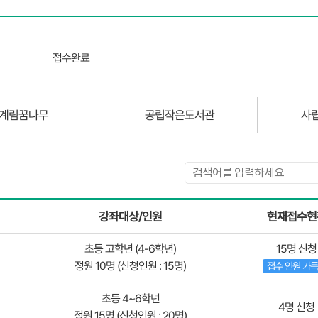
접수완료
계림꿈나무
공립작은도서관
사
강좌대상/인원
현재접수현
초등 고학년 (4-6학년)
15명 신청
정원 10명 (신청인원 : 15명)
접수 인원 가
초등 4~6학년
4명 신청
정원 15명 (신청인원 : 20명)