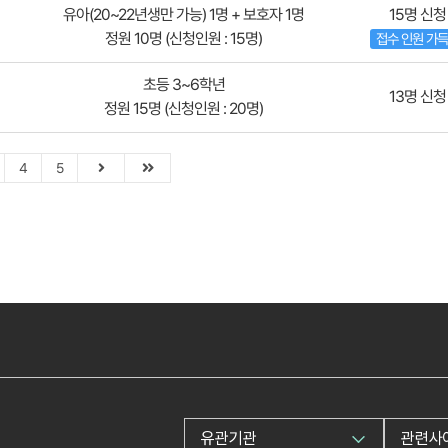
유아(20~22년생만 가능) 1명 + 보호자 1명
15명 신청
정원 10명 (신청인원 : 15명)
접수 인원 가
초등 3~6학년
13명 신청
정원 15명 (신청인원 : 20명)
4
5
유관기관
관련사