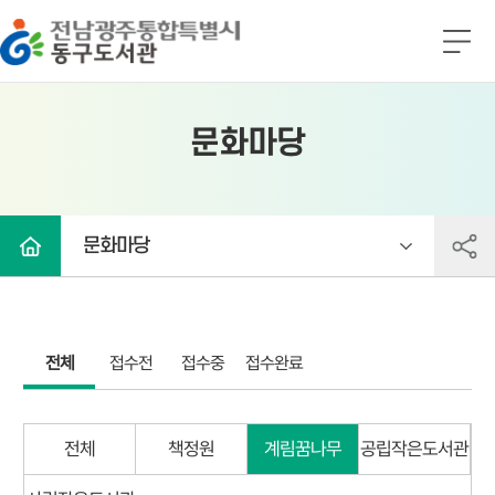
전남광주통합특별시 동구도서관
전
체
메
뉴
문화마당
문화마당
전체
접수전
접수중
접수완료
전체
책정원
계림꿈나무
공립작은도서관