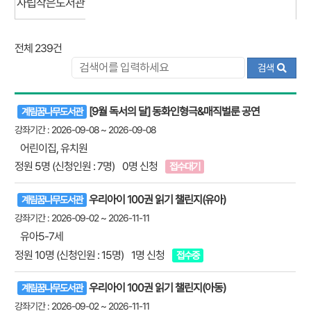
사립작은도서관
전체 239건
검색
강
[9월 독서의 달] 동화인형극&매직벌룬 공연
계림꿈나무도서관
좌
강좌기간 : 2026-09-08 ~ 2026-09-08
프
어린이집, 유치원
로
정원 5명 (신청인원 : 7명)
0명 신청
접수대기
그
램
우리아이 100권 읽기 챌린지(유아)
계림꿈나무도서관
리
스
강좌기간 : 2026-09-02 ~ 2026-11-11
트
유아5-7세
정원 10명 (신청인원 : 15명)
1명 신청
접수중
우리아이 100권 읽기 챌린지(아동)
계림꿈나무도서관
강좌기간 : 2026-09-02 ~ 2026-11-11