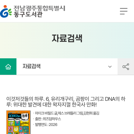
전남광주통합특별시 동구도서관
전
체
메
뉴
자료검색
자료검색
이것저것들의 하루. 6, 유리개구리, 곰팡이 그리고 DNA의 하
루: 위대한 발견에 대한 왁자지껄 한국사 만화!
마이크 바필드 글,제스 브래들리 그림,김현희 옮김
출판 : 위즈덤하우스
발행연도 : 2026