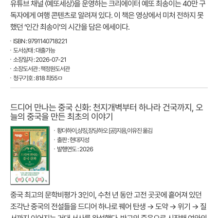
유튜브 채널 〈예또세상〉을 운영하는 크리에이터 예또 최송이는 40만 구
독자에게 여행 콘텐츠로 알려져 있다. 이 책은 영상에서 미처 전하지 못
했던 ‘인간 최송이’의 시간을 담은 에세이다.
ISBN : 9791140718221
도서상태 : 대출가능
소장일자 : 2026-07-21
소장도서관 : 책정원도서관
청구기호 : 818 최55ㅁ
드디어 만나는 중국 신화: 천지개벽부터 하나라 건국까지, 오
늘의 중국을 만든 최초의 이야기
황더하이,샹징,장딩하오 [공]지음,이유진 옮김
출판 : 현대지성
발행연도 : 2026
중국 최고의 문학비평가 3인이, 수천 년 동안 고전 곳곳에 흩어져 있던
조각난 중국의 전설들을 드디어 하나로 꿰어 탄생 → 도약 → 위기 → 질