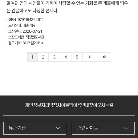
열여덟 명의 시인들이 기꺼이 사랑할 수 있는 기회를 준 개들에게 띄우
는 간절하고도 다정한 편지다.
ISBN : 9791194324614
도서상태 : 대출가능
소장일자 : 2026-07-21
소장도서관 : 책정원도서관
청구기호 : 811.7 김298ㅇ
1
2
3
4
5
개인정보처리방침
사이트맵
이용안내
찾아오시는길
유관기관
관련사이트