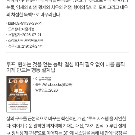
서까지 이어지는 거대 서사를 완성했다. 반고의 죽음으로 시작해 여와의
눈물, 염제의 희생, 황제와 치우의 전쟁, 항아의 달나라 도피 그리고 대우
의 처절한 독백으로 마무리된다.
ISBN : 9791139729771
도서상태 : 대출가능
소장일자 : 2026-07-21
소장도서관 : 책정원도서관
청구기호 : 219.12 황24ㄷ
루프, 원하는 것을 얻는 능력: 결심 따위 필요 없이 나를 움직
이게 만드는 행동 설계법
이승후 지음
출판 : Whalebooks(웨일북)
발행연도 : 2026
삶의 구조를 근본적으로 바꾸는 혁신적인 개념, ‘루프 시스템’을 제안한
다. 꺾이기 쉬운 얄팍한 의지력에 기대는 대신, “자기 인식 → 루틴 설계
→ 정체성 재구성”으로 이어지는 3단계 시스템을 통해 내 안에 ‘긍정 루