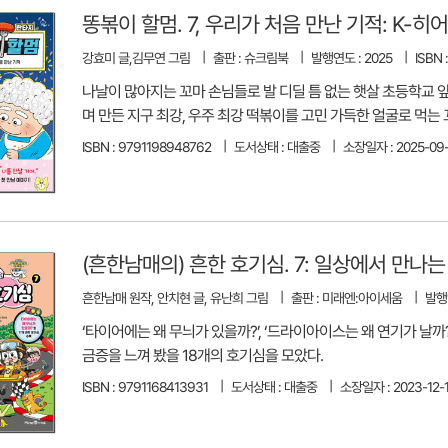
똥볶이 할멈. 7, 우리가 처음 만난 기적: K-히
강효미 글,김무연 그림
출판 : 슈크림북
발행연도 : 2025
ISBN 
나날이 많아지는 꼬마 손님들로 발 디딜 틈 없는 햇살 초등학교 앞 
며 만든 지구 최강, 우주 최강 떡볶이를 고민 가득한 얼굴로 먹는 
ISBN : 9791198948762
도서상태 : 대출중
소장일자 : 2025-09-
(흔한남매의) 흔한 호기심. 7: 일상에서 만나는
흔한남매 원작, 안치현 글, 유난희 그림
출판 : 미래엔:아이세움
발행연
‘타이어에는 왜 무늬가 있을까?’, ‘드라이아이스는 왜 연기가 날까?
금증을 느껴 봤을 18개의 호기심을 모았다.
ISBN : 9791168413931
도서상태 : 대출중
소장일자 : 2023-12-