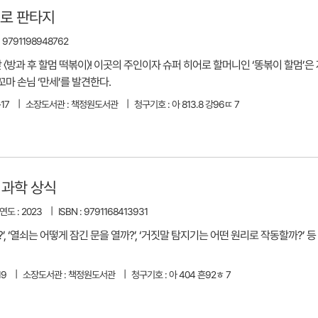
어로 판타지
: 9791198948762
〈방과 후 할멈 떡볶이〉! 이곳의 주인이자 슈퍼 히어로 할머니인 ‘똥볶이 할멈’은 
꼬마 손님 ‘만세’를 발견한다.
17
소장도서관 : 책정원도서관
청구기호 : 아 813.8 강96ㄸ 7
 과학 상식
도 : 2023
ISBN : 9791168413931
’, ‘열쇠는 어떻게 잠긴 문을 열까?’, ‘거짓말 탐지기는 어떤 원리로 작동할까?’ 
19
소장도서관 : 책정원도서관
청구기호 : 아 404 흔92ㅎ 7