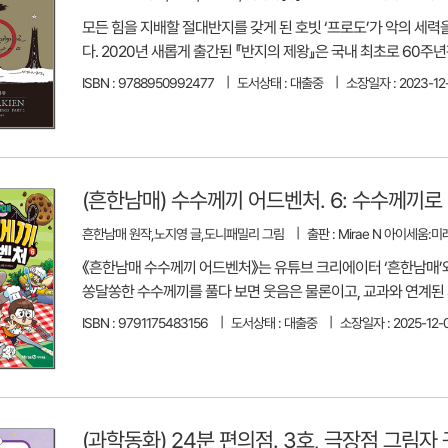
모든 힘을 지배할 절대반지를 갖게 된 호빗 ‘프로도’가 악의 세
다. 2020년 새롭게 출간된 『반지의 제왕』은 국내 최초로 60주
ISBN : 9788950992477
도서상태 : 대출중
소장일자 : 2023-12
(흔한남매) 수수께끼 어드벤처. 6: 수수께끼로
흔한남매 원작,노지영 글,도니패밀리 그림
출판 : Mirae N 아이세움:
《흔한남매 수수께끼 어드벤처》는 유튜브 크리에이터 ‘흔한남매’와
쏭달쏭한 수수께끼를 풀다 보면 웃음은 물론이고, 교과와 연계된 
ISBN : 9791175483156
도서상태 : 대출중
소장일자 : 2025-12-
(과학동화) 24분 편의점. 3호, 극장점 그림자