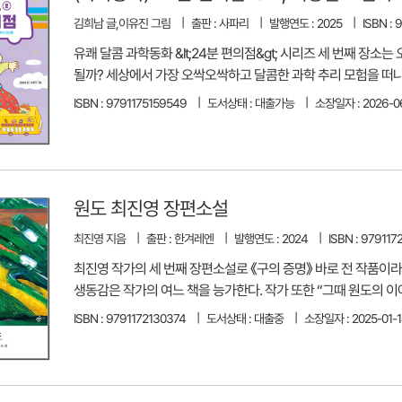
김희남 글,이유진 그림
출판 : 사파리
발행연도 : 2025
ISBN :
유쾌 달콤 과학동화 &lt;24분 편의점&gt; 시리즈 세 번째 
될까? 세상에서 가장 오싹오싹하고 달콤한 과학 추리 모험을 떠나
ISBN : 9791175159549
도서상태 : 대출가능
소장일자 : 2026-0
원도 최진영 장편소설
최진영 지음
출판 : 한겨레엔
발행연도 : 2024
ISBN : 979117
최진영 작가의 세 번째 장편소설로 《구의 증명》 바로 전 작품이
생동감은 작가의 여느 책을 능가한다. 작가 또한 “그때 원도의 이
ISBN : 9791172130374
도서상태 : 대출중
소장일자 : 2025-01-