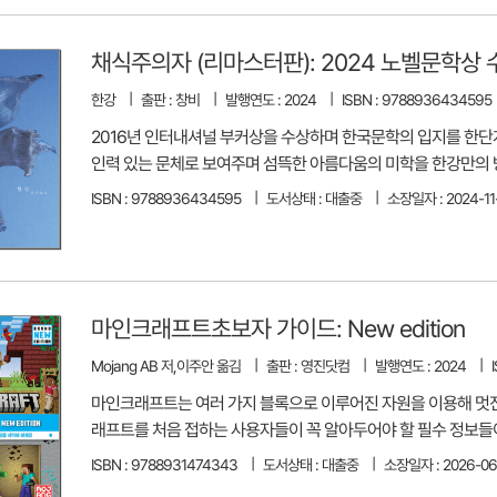
채식주의자 (리마스터판): 2024 노벨문학상
한강
출판 : 창비
발행연도 : 2024
ISBN : 9788936434595
2016년 인터내셔널 부커상을 수상하며 한국문학의 입지를 한단
인력 있는 문체로 보여주며 섬뜩한 아름다움의 미학을 한강만의 
ISBN : 9788936434595
도서상태 : 대출중
소장일자 : 2024-11
마인크래프트초보자 가이드: New edition
Mojang AB 저,이주안 옮김
출판 : 영진닷컴
발행연도 : 2024
마인크래프트는 여러 가지 블록으로 이루어진 자원을 이용해 멋진 
래프트를 처음 접하는 사용자들이 꼭 알아두어야 할 필수 정보들
ISBN : 9788931474343
도서상태 : 대출중
소장일자 : 2026-06