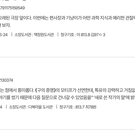
 9791175159549
장소는 오래된 극장 앞이다. 이번에는 편사장과 기냥이가 어떤 과학 지식과 예리한 
 보자.
6-24
소장도서관 : 책정원도서관
청구기호 : 아 813.8 김97ㅇ 3
2130374
라는 점에서 흥미롭다. 《구의 증명》의 모티프가 선연한데, 특유의 강력하고 거
야기를 썼기 때문에 다음 질문으로 건너갈 수 있었음을” ‘새로 쓴 작가의 말’에 
14
소장도서관 : 다복마을 도서관
청구기호 : 813.7 최78원