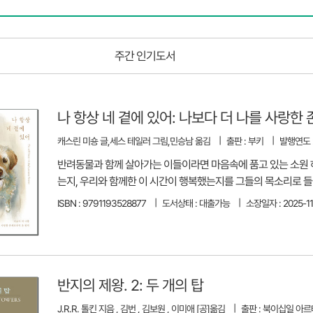
주간 인기도서
나 항상 네 곁에 있어: 나보다 더 나를 사랑한
캐스린 미숑 글,세스 테일러 그림,민승남 옮김
출판 : 부키
발행연도 :
반려동물과 함께 살아가는 이들이라면 마음속에 품고 있는 소원 하나
는지, 우리와 함께한 이 시간이 행복했는지를 그들의 목소리로 들어
ISBN : 9791193528877
도서상태 : 대출가능
소장일자 : 2025-11
반지의 제왕. 2: 두 개의 탑
J.R.R. 톨킨 지음 , 김번 , 김보원 , 이미애 [공]옮김
출판 : 북이십일 아르