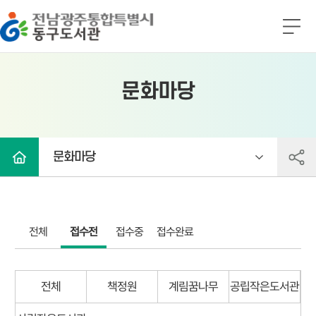
전남광주통합특별시 동구도서관
전
체
메
뉴
문화마당
문화마당
전체
접수전
접수중
접수완료
전체
책정원
계림꿈나무
공립작은도서관