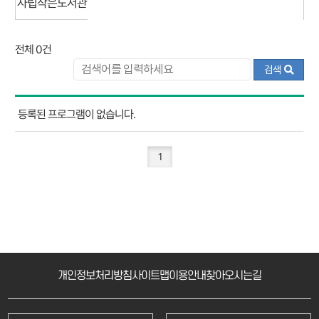
사립작은도서관
전체 0건
검색
강
등록된 프로그램이 없습니다.
좌
프
로
1
그
램
리
스
트
개인정보처리방침
사이트맵
이용안내
찾아오시는길