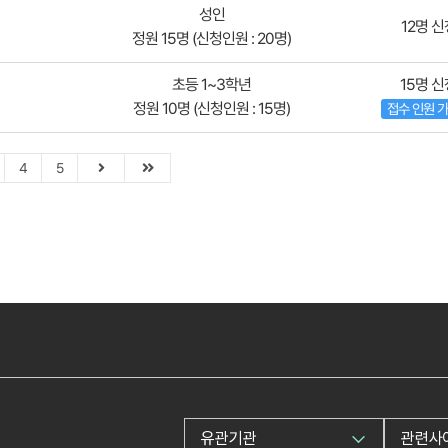
성인
12명 신
정원 15명 (신청인원 : 20명)
초등 1~3학년
15명 신
정원 10명 (신청인원 : 15명)
접수 인원 
4
5
유관기관
관련사