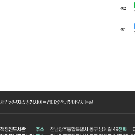
402
401
개인정보처리방침
사이트맵
이용안내
찾아오시는길
책정원도서관
주소
전남광주통합특별시 동구 남계길 49
전화