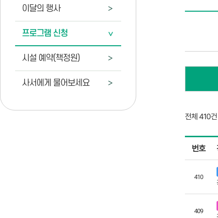
이달의 행사
프로그램 신청
시설 예약(책정원)
사서에게 물어보세요
전체 410건
강
번호
좌
프
로
410
그
램
409
리