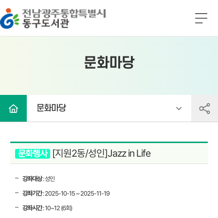
전남광주통합특별시 동구도서관
전
체
메
뉴
문화마당
문화마당
[지원2동/성인]Jazz in Life
문화행사
강좌대상
: 성인
강좌기간
: 2025-10-15 ~ 2025-11-19
강좌시간
: 10~12 (6회)