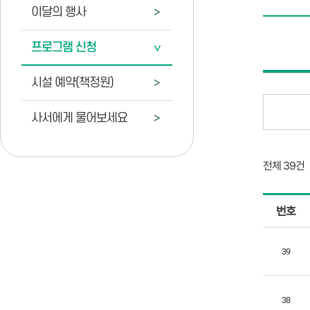
이달의 행사
프로그램 신청
시설 예약(책정원)
사서에게 물어보세요
전체 39건
강
번호
좌
프
로
39
그
램
38
리