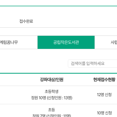
접수완료
계림꿈나무
공립작은도서관
사
강좌대상/인원
현재접수현황
초등학생
12명 신청
정원 10명 (신청인원 : 13명)
초등
10명 신청
정원 7명 (신청인원 : 11명)